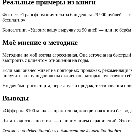
Реальные примеры из книги
Фитнес. «Трансформация тела за 6 недель за 29 900 рублей — 
бесплатно».
Консалтинг. «Удвоим вашу выручку за 90 дней — или не берём 
Моё мнение о методике
Методика на мой взгляд агрессивная. Она заточена на быстрый 
выстроить с клиентом отношения на годы.
Если ваш бизнес живёт на повторных продажах, рекомендациях 
получить волну недовольных клиентов, которые чувствуют се
Но для быстрого старта, перезапуска продаж, тестирования но
Выводы
«Оффер на $100 млн» — практичная, конкретная книга без вод
Читать однозначно стоит — с пониманием ограничений. Это ин
#хормози #оффер #продажи #маркетинг #книги #putidobra