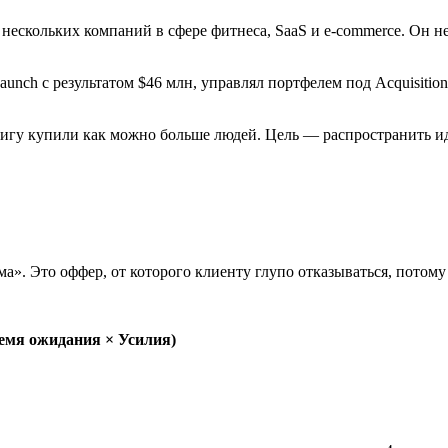
скольких компаний в сфере фитнеса, SaaS и e-commerce. Он не а
unch с результатом $46 млн, управлял портфелем под Acquisitio
нигу купили как можно больше людей. Цель — распространить и
. Это оффер, от которого клиенту глупо отказываться, потому
ремя ожидания × Усилия)