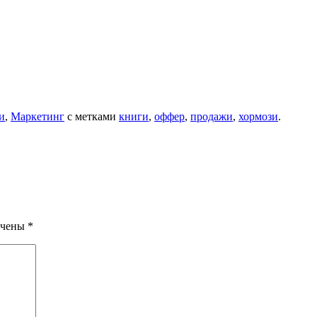
и
,
Маркетинг
с метками
книги
,
оффер
,
продажи
,
хормози
.
ечены
*