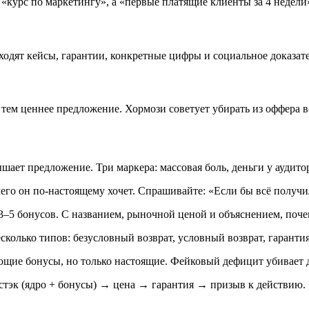
е «курс по маркетингу», а «первые платящие клиенты за 4 недели»
 входят кейсы, гарантии, конкретные цифры и социальное доказат
 тем ценнее предложение. Хормози советует убирать из оффера вс
ает предложение. Три маркера: массовая боль, деньги у аудито
, чего он по-настоящему хочет. Спрашивайте: «Если бы всё получ
3–5 бонусов. С названием, рыночной ценой и объяснением, поче
сколько типов: безусловный возврат, условный возврат, гарантия
ющие бонусы, но только настоящие. Фейковый дефицит убивает д
 стэк (ядро + бонусы) → цена → гарантия → призыв к действию.