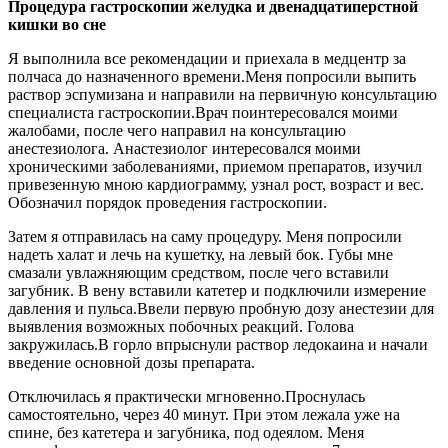
Процедура гастроскопии желудка и двенадцатиперстной
кишки во сне
Я выполнила все рекомендации и приехала в медцентр за
полчаса до назначенного времени.Меня попросили выпить
раствор эспумизана и направили на первичную консультацию
специалиста гастроскопии.Врач поинтересовался моими
жалобами, после чего направил на консультацию
анестезиолога. Анастезиолог интересовался моими
хроническими заболеваниями, приемом препаратов, изучил
привезенную мною кардиограмму, узнал рост, возраст и вес.
Обозначил порядок проведения гастроскопии.
Затем я отправилась на саму процедуру. Меня попросили
надеть халат и лечь на кушетку, на левый бок. Губы мне
смазали увлажняющим средством, после чего вставили
загубник. В вену вставили катетер и подключили измерение
давления и пульса.Ввели первую пробную дозу анестезии для
выявления возможных побочных реакций. Голова
закружилась.В горло впрыснули раствор ледокаина и начали
введение основной дозы препарата.
Отключилась я практически мгновенно.Проснулась
самостоятельно, через 40 минут. При этом лежала уже на
спине, без катетера и загубника, под одеялом. Меня