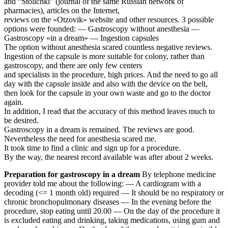
and “Stolichki” (journal of the same Russian network of
pharmacies), articles on the Internet,
reviews on the «Otzovik» website and other resources. 3 possible
options were founded: — Gastroscopy without anesthesia —
Gastroscopy «in a dream» — Ingestion capsules
The option without anesthesia scared countless negative reviews.
Ingestion of the capsule is more suitable for colony, rather than
gastroscopy, and there are only few centers
and specialists in the procedure, high prices. And the need to go all
day with the capsule inside and also with the device on the belt,
then look for the capsule in your own waste and go to the doctor
again.
In addition, I read that the accuracy of this method leaves much to
be desired.
Gastroscopy in a dream is remained. The reviews are good.
Nevertheless the need for anesthesia scared me.
It took time to find a clinic and sign up for a procedure.
By the way, the nearest record available was after about 2 weeks.
Preparation for gastroscopy in a dream
By telephone medicine
provider told me about the following: — A cardiogram with a
decoding (<= 1 month old) required — It should be no respiratory or
chronic bronchopulmonary diseases — In the evening before the
procedure, stop eating until 20.00 — On the day of the procedure it
is excluded eating and drinking, taking medications, using gum and