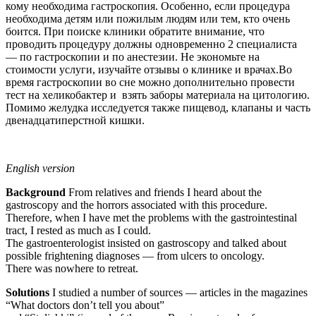
кому необходима гастроскопия. Особенно, если процедура
необходима детям или пожилым людям или тем, кто очень
боится. При поиске клиники обратите внимание, что
проводить процедуру должны одновременно 2 специалиста
— по гастроскопии и по анестезии. Не экономьте на
стоимости услуги, изучайте отзывы о клинике и врачах.Во
время гастроскопии во сне можно дополнительно провести
тест на хеликобактер и взять заборы материала на цитологию.
Помимо желудка исследуется также пищевод, клапаны и часть
двенадцатиперстной кишки.
English version
Background
From relatives and friends I heard about the
gastroscopy and the horrors associated with this procedure.
Therefore, when I have met the problems with the gastrointestinal
tract, I rested as much as I could.
The gastroenterologist insisted on gastroscopy and talked about
possible frightening diagnoses — from ulcers to oncology.
There was nowhere to retreat.
Solutions
I studied a number of sources — articles in the magazines
“What doctors don’t tell you about”