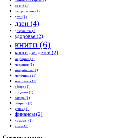
банковские карты
(1)
во сне
(1)
гастроскопия
(1)
дети
(1)
дзен
(4)
документы
(1)
здоровье
(2)
книги
(6)
книги для детей
(2)
медицина
(1)
мечников
(1)
микробиота
(1)
молочница
(1)
монополия
(1)
оффер
(1)
продажи
(1)
сатира
(1)
сборник
(1)
успех
(1)
финансы
(2)
хормози
(1)
юмор
(1)
Свежие записи