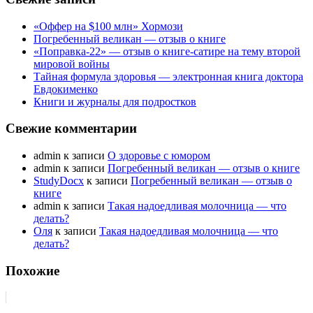
«Оффер на $100 млн» Хормози
Погребенный великан — отзыв о книге
«Поправка-22» — отзыв о книге-сатире на тему второй
мировой войны
Тайная формула здоровья — электронная книга доктора
Евдокименко
Книги и журналы для подростков
Свежие комментарии
admin
к записи
О здоровье с юмором
admin
к записи
Погребенный великан — отзыв о книге
StudyDocx
к записи
Погребенный великан — отзыв о
книге
admin
к записи
Такая надоедливая молочница — что
делать?
Оля
к записи
Такая надоедливая молочница — что
делать?
Похожие