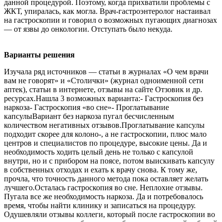
данной процедурой. Поэтому, когда прихватили проблемы с
ЖКТ, упиралась, как могла. Врач-гастроэнтеролог настаивал
на гастроскопии и говорил о возможных пугающих диагнозах
— от язвы до онкологии. Отступать было некуда.
Варианты решения
Изучала ряд источников — статьи в журналах «О чем врачи
вам не говорят» и «Столички» (журнал одноименной сети
аптек), статьи в интернете, отзывы на сайте Отзовик и др.
ресурсах.Нашла 3 возможных варианта:- Гастроскопия без
наркоза- Гастроскопия «во сне»- Проглатывание
капсулыВариант без наркоза пугал бесчисленным
количеством негативных отзывов.Проглатывание капсулы
подходит скорее для колоно-, а не гастроскопии, плюс мало
центров и специалистов по процедуре, высокие цены. Да и
необходимость ходить целый день не только с капсулой
внутри, но и с прибором на поясе, потом выискивать капсулу
в собственных отходах и ехать к врачу снова. К тому же,
прочла, что точность данного метода пока оставляет желать
лучшего.Осталась гастроскопия во сне. Неплохие отзывы.
Пугала все же необходимость наркоза. Да и потребовалось
время, чтобы найти клинику и записаться на процедуру.
Одушевляли отзывы коллеги, который после гастроскопии во