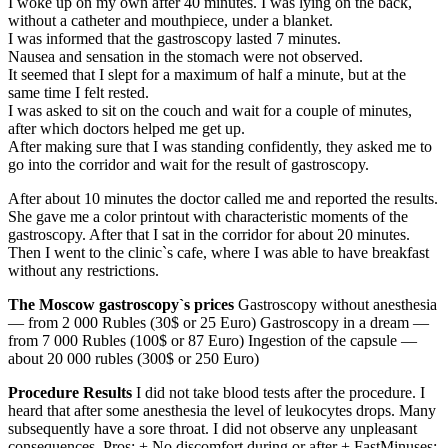
I woke up on my own after 40 minutes. I was lying on the back,
without a catheter and mouthpiece, under a blanket.
I was informed that the gastroscopy lasted 7 minutes.
Nausea and sensation in the stomach were not observed.
It seemed that I slept for a maximum of half a minute, but at the
same time I felt rested.
I was asked to sit on the couch and wait for a couple of minutes,
after which doctors helped me get up.
After making sure that I was standing confidently, they asked me to
go into the corridor and wait for the result of gastroscopy.
After about 10 minutes the doctor called me and reported the results.
She gave me a color printout with characteristic moments of the
gastroscopy. After that I sat in the corridor for about 20 minutes.
Then I went to the clinic`s cafe, where I was able to have breakfast
without any restrictions.
The Moscow gastroscopy`s prices
Gastroscopy without anesthesia
— from 2 000 Rubles (30$ or 25 Euro) Gastroscopy in a dream —
from 7 000 Rubles (100$ or 87 Euro) Ingestion of the capsule —
about 20 000 rubles (300$ or 250 Euro)
Procedure Results
I did not take blood tests after the procedure. I
heard that after some anesthesia the level of leukocytes drops. Many
subsequently have a sore throat. I did not observe any unpleasant
consequences. Pros: + No discomfort during or after + FastMinuses: